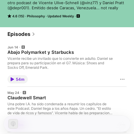
otro podcast de Vicente Ulive-Schnell (@vinz77) y Daniel Pratt 
(@depr001). Emitido desde Caracas, Venezuela... not really
4.6 (15)
Philosophy
Updated Weekly
Episodes
Jun 14
Abajo Polymarket y Starbucks
Vicente recibe un invitado que lo convierte en adulto. Daniel se
prepara para su participación en el G7. Música: Shoes and
Socks Off, Emerald Park.
54m
May 24
Claudewell Smart
Una pobre I.A. ha sido condenada a resumir los capítulos de
este Podcast. Daniel llega a los años ñapa. Un cedro. "El estilo
de vida de ricos y famosos". Vicente habla de las preparaciones
para la publicación de "Perico exprés", traducida al francés
como "Coco Express". ¿Cómo hacer una campaña de marketing
51m
sin presupuesto? Gorillaz (The Mountain) y David Byrne.
Música: Shoes and Socks Off, Emerald Park.