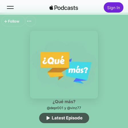
Sign In
Follow
Search
Home
New
Top Charts
¿Qué más?
@depr001 y @vinz77
Latest Episode