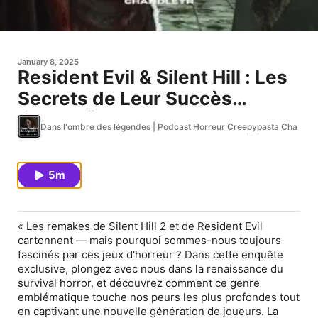
January 8, 2025
Resident Evil & Silent Hill : Les
Secrets de Leur Succès
Éternel | Podcast Horreur
Dans l'ombre des légendes | Podcast Horreur Creepypasta Chandle
5m
« Les remakes de
Silent Hill 2
et de
Resident Evil
cartonnent — mais pourquoi sommes-nous toujours
fascinés par ces jeux d'horreur ? Dans cette enquête
exclusive, plongez avec nous dans la renaissance du
survival horror, et découvrez comment ce genre
emblématique touche nos peurs les plus profondes tout
en captivant une nouvelle génération de joueurs. La