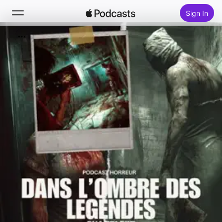
Sign In
Search
Home
New
Top Charts