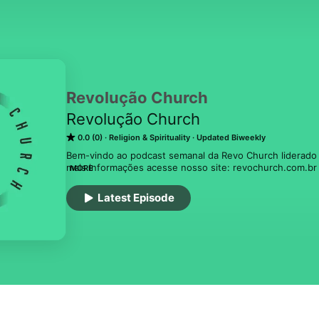
Revolução Church
Revolução Church
0.0 (0)
Religion & Spirituality
Updated Biweekly
Bem-vindo ao podcast semanal da Revo Church liderado 
mais informações acesse nosso site: revochurch.com.br *
MORE
"Existimos para alcançar nosso mundo com o amor de Je
Latest Episode