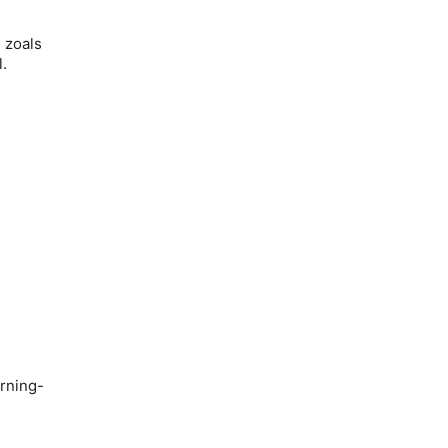
n zoals
.
rning-