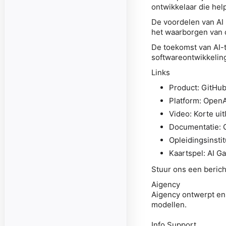
ontwikkelaar die hel
De voordelen van AI i
het waarborgen van co
De toekomst van AI-to
softwareontwikkelin
Links
Product: GitHu
Platform: Open
Video: Korte ui
Documentatie: 
Opleidingsinstit
Kaartspel: AI Ga
Stuur ons een berich
Aigency
Aigency ontwerpt en
modellen.
Info Support