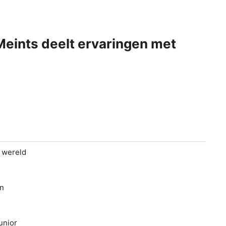
Meints deelt ervaringen met
e wereld
en
e
unior