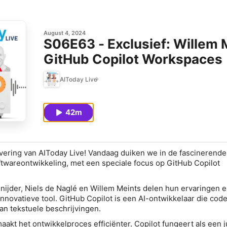
August 4, 2024
S06E63 - Exclusief: Willem 
GitHub Copilot Workspaces
AIToday Live
42m
vering van AIToday Live! Vandaag duiken we in de fascinerend
twareontwikkeling, met een speciale focus op GitHub Copilot
ijder, Niels de Naglé en Willem Meints delen hun ervaringen 
innovatieve tool. GitHub Copilot is een AI-ontwikkelaar die cod
an tekstuele beschrijvingen.
maakt het ontwikkelproces efficiënter. Copilot fungeert als een j