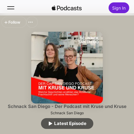
Sign In
Follow
Search
Home
New
Top Charts
Schnack San Diego - Der Podcast mit Kruse und Kruse
Schnack San Diego
Latest Episode