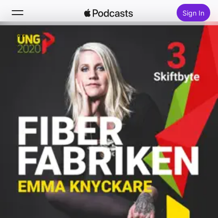
Sign In
Search
Home
New
Top Charts