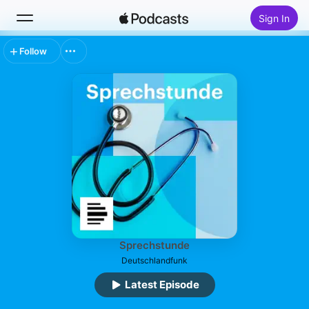
Sign In
Follow
Search
Home
New
Top Charts
Sprechstunde
Deutschlandfunk
Latest Episode