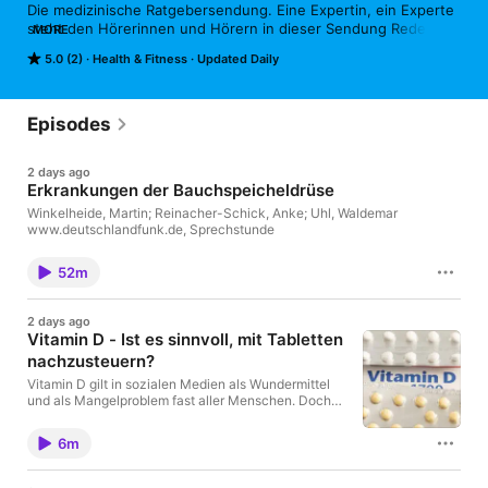
Die medizinische Ratgebersendung. Eine Expertin, ein Experte 
steht den Hörerinnen und Hörern in dieser Sendung Rede und 
MORE
Antwort, ergänzt mit aktuellen Berichten aus Medizin und 
5.0 (2)
Health & Fitness
Updated Daily
Therapie.
Episodes
2 days ago
Erkrankungen der Bauchspeicheldrüse
Winkelheide, Martin; Reinacher-Schick, Anke; Uhl, Waldemar
www.deutschlandfunk.de, Sprechstunde
52m
2 days ago
Vitamin D - Ist es sinnvoll, mit Tabletten
nachzusteuern?
Vitamin D gilt in sozialen Medien als Wundermittel
und als Mangelproblem fast aller Menschen. Doch
wer braucht tatsächlich Supplemente? Ein
Faktencheck zu Blutwerten, Risikogruppen und der
6m
Frage der Dosierung im Sommer und im Winter.
Herschel, Olga www.deutschlandfunk.de,
Sprechstunde