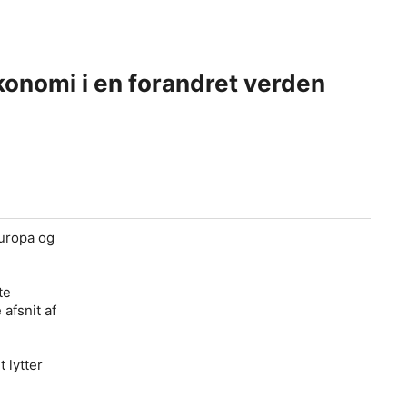
onomi i en forandret verden
Europa og
te
afsnit af
 lytter