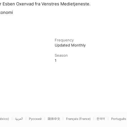
r Esben Oxenvad fra Venstres Medietjeneste.
økonomi
Frequency
Updated Monthly
Season
1
éxico)
العربية
Русский
简体中文
Français (France)
한국어
Português 