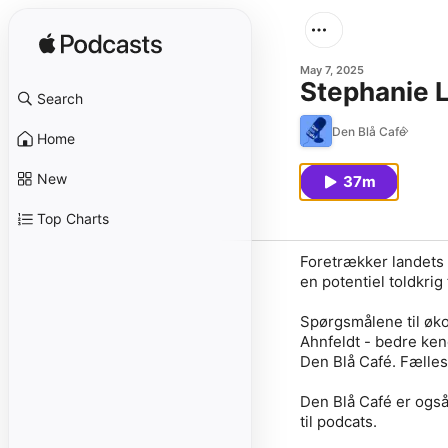
May 7, 2025
Stephanie L
Search
Den Blå Café
Home
New
37m
Top Charts
Foretrækker landets 
en potentiel toldkr
Spørgsmålene til øk
Ahnfeldt - bedre ken
Den Blå Café. Fælle
Den Blå Café er også
til podcats.