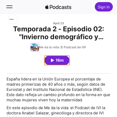
Sign In
Search
April 23
Temporada 2 - Episodio 02:
"Invierno demográfico y
Home
nuevas realidades sociales"
Me da la vida: El Podcast de IVI
New
16m
Top Charts
España lidera en la Unión Europea el porcentaje de
madres primerizas de 40 años o más
, según datos de
Eurostat y del Instituto Nacional de Estadística (INE).
Este dato refleja un cambio profundo en la forma en que
muchas mujeres viven hoy la maternidad.
En este episodio de
Me da la vida: el Podcast de IVI
la
doctora Anabel Salazar, ginecóloga y directora de IVI