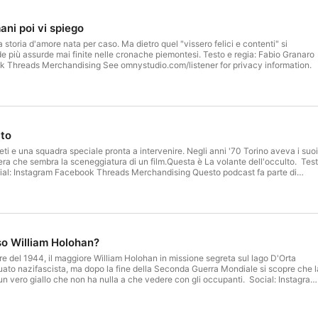
ani poi vi spiego
toria d'amore nata per caso. Ma dietro quel "vissero felici e contenti" si
rde mai finite nelle cronache piemontesi. Testo e regia: Fabio Granaro
Social: ⁠Instagram⁠ ⁠Facebook⁠ Threads Merchandising See omnystudio.com/listener for privacy information.
lto
uieti e una squadra speciale pronta a intervenire. Negli anni '70 Torino aveva i suoi
ra che sembra la sceneggiatura di un film.Questa è La volante dell'occulto. Testo
 proposte commerciali scrivi a: ⁠r.verrengia@hypercast.studio⁠ See
r privacy information.
so William Holohan?
bre del 1944, il maggiore William Holohan in missione segreta sul lago D'Orta
to nazifascista, ma dopo la fine della Seconda Guerra Mondiale si scopre che l
 giallo che non ha nulla a che vedere con gli occupanti. Social: ⁠Instagram⁠
k⁠ Threads Merchandising See omnystudio.com/listener for privacy information.