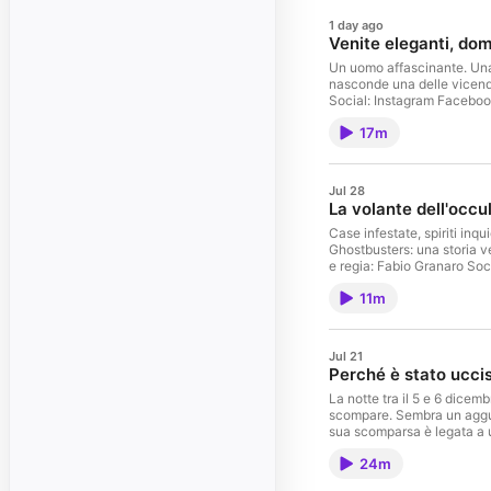
1 day ago
Venite eleganti, dom
Un uomo affascinante. Una s
nasconde una delle vicende più assu
17m
Jul 28
La volante dell'occu
Case infestate, spiriti inq
Ghostbusters: una storia ve
e regia: Fabio Granaro Social: ⁠Instagram⁠ ⁠Facebook⁠ Threads Merchandising Questo podcast fa parte di
Hypercast Network — 📧 Per
11m
omnystudio.com/listener fo
Jul 21
Perché è stato ucci
La notte tra il 5 e 6 dicem
scompare. Sembra un aggua
sua scomparsa è legata a un vero
⁠Faceboo
24m