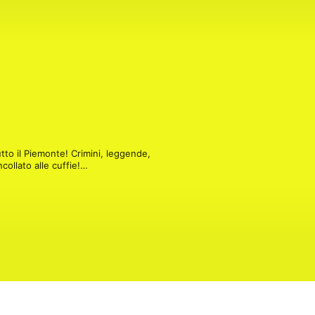
utto il Piemonte! Crimini, leggende, 
ollato alle cuffie!

er proposte commerciali scrivi a: 