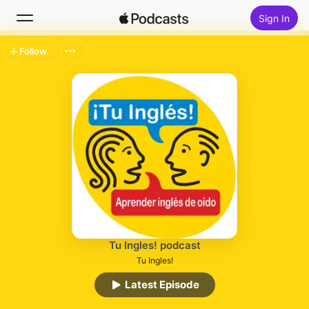
Sign In
Follow
Search
Home
New
Top Charts
Tu Ingles! podcast
Tu Ingles!
Latest Episode