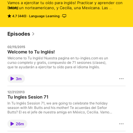
Vamos a ejercitar tu oído para inglés! Practicar y aprender con 
Brian, un norteamericano, y Cecilia, una Mexicana. Las 
MORE
sesiones incluyen entrevistas, practicas de 

4.7 (440)
Language Learning
conjugación, consejos, grabaciones de discursos, y otros 
recursos. Éxito con tu inglés! http://www.Tu-Ingles.com
Episodes
02/15/2015
Welcome to Tu Inglés!
Welcome to Tu Inglés! Nuestra pagina en tu-ingles.com es un
curso completo y gratis, compuesto de 71 sesiones (clases),
que te ayudarán a ejercitar tu oído para el idioma Inglés.
3m
12/21/2013
Tu Ingles Sesion 71
In Tu Inglés Session 71, we are going to celebrate the holiday
season with Mr. Butts and his mother! Te acuerdas del Señor
Butts? El es el jefe de nuestra amiga en México, Cecilia. Vamos
a ejercitar tu oído con una sesión avanzada -- casi cien por
ciento en inglés y llena de phrasal verbs -- verbos con
26m
preposiciones! Pero no te estreses! Hay una transcripción de
esta sesión disponible gratis en nuestra recientemente