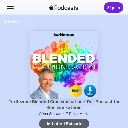
Sign In
Follow
Search
Home
New
Top Charts
Turtlezone Blended Communication - Der Podcast für
Kommunikatoren
Oliver Schwartz // Turtle-Media
Latest Episode