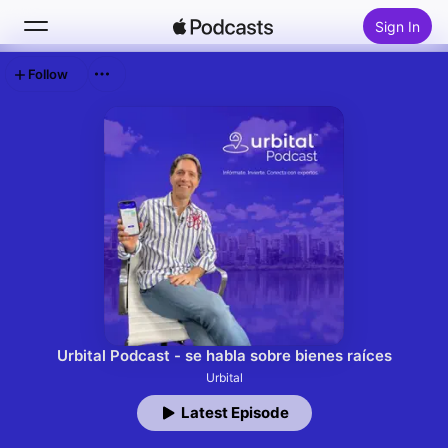
Sign In
Follow
Search
Home
New
Top Charts
Urbital Podcast - se habla sobre bienes raíces
Urbital
Latest Episode