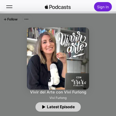
Sign In
Follow
Search
Home
New
Top Charts
Vivir del Arte con Vivi Furlong
Vivi Furlong
Latest Episode