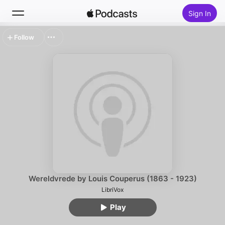
Sign In
Follow
Search
Home
New
Top Charts
Wereldvrede by Louis Couperus (1863 - 1923)
LibriVox
Play