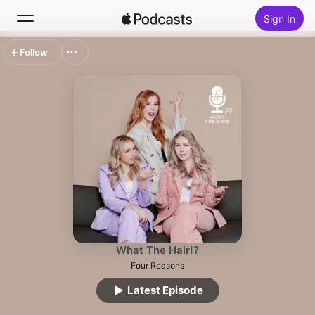
Sign In
Follow
Search
Home
New
Top Charts
What The Hair!?
Four Reasons
Latest Episode