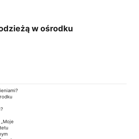
łodzieżą w ośrodku
ieniami?
środku
i?
 „Moje
tetu
znym