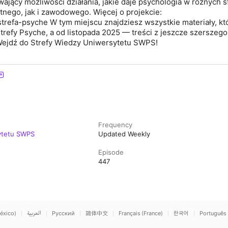
ający możliwości działania, jakie daje psychologia w różnych s
nego, jak i zawodowego. Więcej o projekcie:
strefa-psyche W tym miejscu znajdziesz wszystkie materiały, kt
refy Psyche, a od listopada 2025 — treści z jeszcze szerszego
ejdź do Strefy Wiedzy Uniwersytetu SWPS!
Frequency
ytetu SWPS
Updated Weekly
Episode
447
éxico)
العربية
Русский
简体中文
Français (France)
한국어
Português 