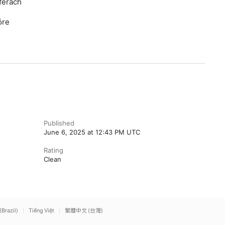
ferach
óre
Published
June 6, 2025 at 12:43 PM UTC
Rating
Clean
(Brazil)
Tiếng Việt
繁體中文 (台灣)