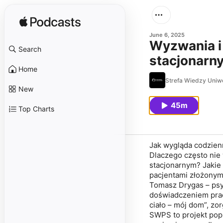
June 6, 2025
Wyzwania i 
Search
stacjonarn
Home
Strefa Wiedzy Uni
New
45m
Top Charts
Jak wygląda codzien
Dlaczego często nie 
stacjonarnym? Jakie
pacjentami złożonym
Tomasz Drygas – psyc
doświadczeniem prac
ciało – mój dom”, z
SWPS to projekt pop