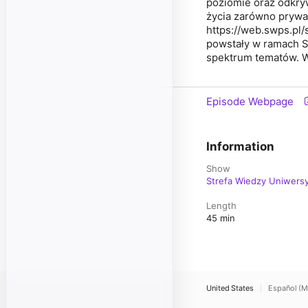
poziomie oraz odkryw
życia zarówno prywat
https://web.swps.pl/
powstały w ramach St
spektrum tematów. W
Episode Webpage
Information
Show
Strefa Wiedzy Uniwers
Length
45 min
United States
Español (M