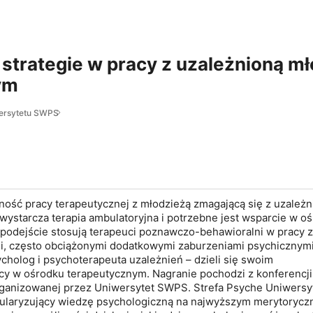
strategie w pracy z uzależnioną m
ym
wersytetu SWPS
ność pracy terapeutycznej z młodzieżą zmagającą się z uzależn
wystarcza terapia ambulatoryjna i potrzebne jest wsparcie w o
 podejście stosują terapeuci poznawczo-behawioralni w pracy z
i, często obciążonymi dodatkowymi zaburzeniami psychicznym
holog i psychoterapeuta uzależnień – dzieli się swoim
y w ośrodku terapeutycznym. Nagranie pochodzi z konferencji
organizowanej przez Uniwersytet SWPS. Strefa Psyche Uniwersy
ularyzujący wiedzę psychologiczną na najwyższym merytoryc