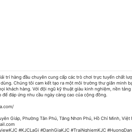
iải trí hàng đầu chuyên cung cấp các trò chơi trực tuyến chất lư
 dùng. Chúng tôi cam kết tạo ra một môi trường thư giãn minh b
i khách hàng. Với đội ngũ kỹ thuật giàu kinh nghiệm, nền tảng
 để đáp ứng nhu cầu ngày càng cao của cộng đồng.
sa.com/
guyên Giáp, Phường Tân Phú, Tăng Nhơn Phú, Hồ Chí Minh, Việt
ail.com
ReviewKJC #KJCLaGi #DanhGiaKJC #TraiNghiemKJC #HuongDa