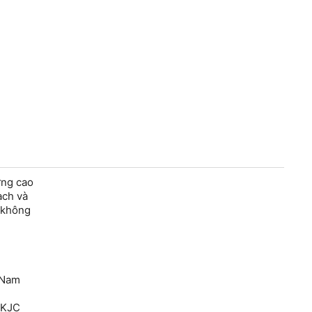
ợng cao
ạch và
 không
 Nam
nKJC