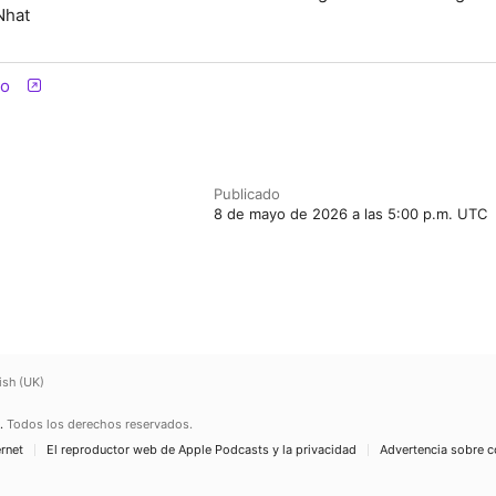
Nhat
io
Publicado
8 de mayo de 2026 a las 5:00 p.m. UTC
ish (UK)
.
Todos los derechos reservados.
ernet
El reproductor web de Apple Podcasts y la privacidad
Advertencia sobre c