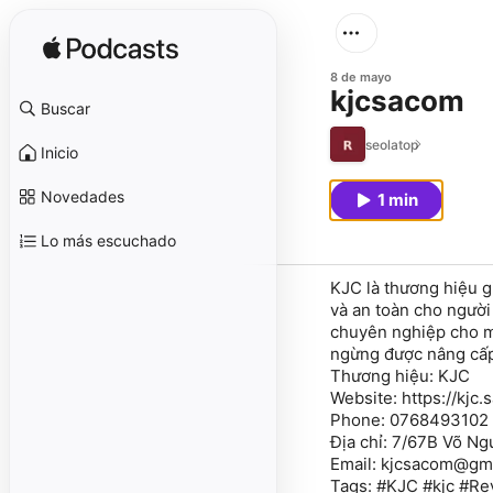
8 de mayo
kjcsacom
Buscar
seolatop
Inicio
Novedades
1 min
Lo más escuchado
KJC là thương hiệu g
và an toàn cho người
chuyên nghiệp cho mọ
ngừng được nâng cấp
Thương hiệu: KJC
Website: https://kjc.
Phone: 0768493102
Địa chỉ: 7/67B Võ N
Email: kjcsacom@gm
Tags: #KJC #kjc #