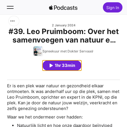
Sign In
Search
2 January 2024
#39. Leo Pruimboom: Over het
samenvoegen van natuur en
Home
lichaam.
Spreekuur met Dokter Servaas
New
1hr 33min
Top Charts
Er is een plek waar natuur en gezondheid elkaar
ontmoeten. Ik was anderhalf uur op die plek, samen met
Leo Pruimboom, oprichter en expert in de KPNI, op die
plek. Kan je door de natuur jouw welzijn, veerkracht en
zelfs genezing ondersteunen?
Waar we het ondermeer over hadden:
Natuurlijk licht en hoe onze daardoor beïnvloed