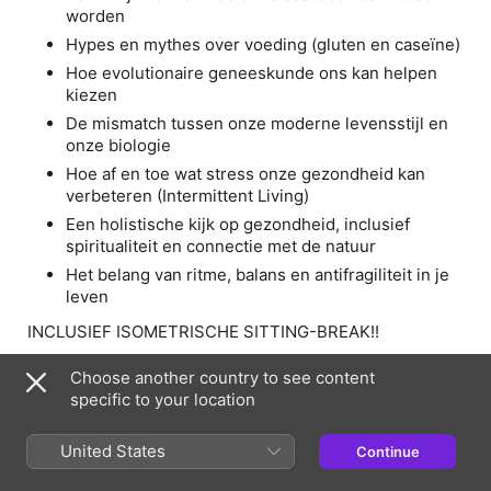
worden
Hypes en mythes over voeding (gluten en caseïne)
Hoe evolutionaire geneeskunde ons kan helpen
kiezen
De mismatch tussen onze moderne levensstijl en
onze biologie
Hoe af en toe wat stress onze gezondheid kan
verbeteren (Intermittent Living)
Een holistische kijk op gezondheid, inclusief
spiritualiteit en connectie met de natuur
Het belang van ritme, balans en antifragiliteit in je
leven
INCLUSIEF ISOMETRISCHE SITTING-BREAK!!
(Dat wil zeggen: een kleine 5 minuten in squat-positie
Choose another country to see content
staan en toch verder praten)
specific to your location
Luister je mee naar de laatste aflevering van Seizoen 3?
United States
-
Continue
Een vraag insturen of shownotes raadplegen? Dat kan