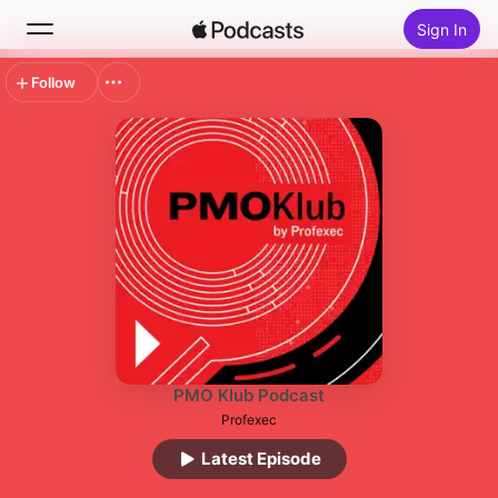
Sign In
Follow
Search
Home
New
Top Charts
PMO Klub Podcast
Profexec
Latest Episode