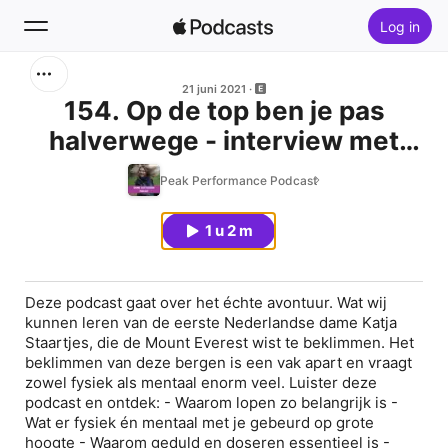
Log in
Zoek
21 juni 2021
154. Op de top ben je pas
halverwege - interview met
Home
bergbeklimmer Katja Staartjes
Peak Performance Podcast
Nieuw
1 u 2 m
Hitlijsten
Deze podcast gaat over het échte avontuur. Wat wij
kunnen leren van de eerste Nederlandse dame Katja
Staartjes, die de Mount Everest wist te beklimmen. Het
beklimmen van deze bergen is een vak apart en vraagt
zowel fysiek als mentaal enorm veel. Luister deze
podcast en ontdek: - Waarom lopen zo belangrijk is -
Wat er fysiek én mentaal met je gebeurd op grote
hoogte - Waarom geduld en doseren essentieel is -