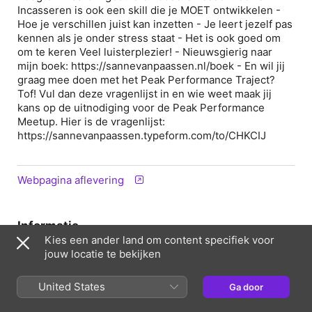
Incasseren is ook een skill die je MOET ontwikkelen -
Hoe je verschillen juist kan inzetten - Je leert jezelf pas
kennen als je onder stress staat - Het is ook goed om
om te keren Veel luisterplezier! - Nieuwsgierig naar
mijn boek: https://sannevanpaassen.nl/boek - En wil jij
graag mee doen met het Peak Performance Traject?
Tof! Vul dan deze vragenlijst in en wie weet maak jij
kans op de uitnodiging voor de Peak Performance
Meetup. Hier is de vragenlijst:
https://sannevanpaassen.typeform.com/to/CHKCIJ
Webpagina aflevering
Informatie
Kies een ander land om content specifiek voor
Programma
jouw locatie te bekijken
Peak Performance Podcast
Uitgegeven
United States
Ga door
21 juni 2021 om 09:55 UTC