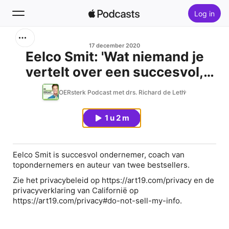
Log in
Zoek
17 december 2020
Eelco Smit: 'Wat niemand je
vertelt over een succesvol,
Home
gelukkig én gezond leven.'
OERsterk Podcast met drs. Richard de Leth
Nieuw
1 u 2 m
Hitlijsten
Eelco Smit is succesvol ondernemer, coach van
topondernemers en auteur van twee bestsellers.
Zie het privacybeleid op https://art19.com/privacy en de
privacyverklaring van Californië op
https://art19.com/privacy#do-not-sell-my-info.