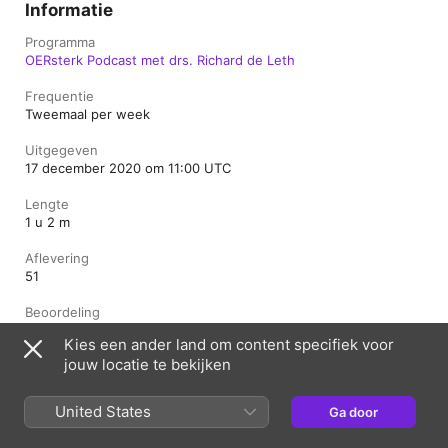
Informatie
Programma
OERsterk Podcast met drs. Richard de Leth
Frequentie
Tweemaal per week
Uitgegeven
17 december 2020 om 11:00 UTC
Lengte
1 u 2 m
Aflevering
51
Beoordeling
Veilig
Kies een ander land om content specifiek voor
jouw locatie te bekijken
Nederland
English (UK)
United States
Ga door
Copyright © 2026
Apple Inc.
Alle rechten voorbehouden.