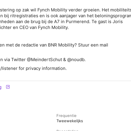
tering op zak wil Fynch Mobility verder groeien. Het mobiliteit
n bij ritregistraties en is ook aanjager van het beloningsprogr
eden aan de brug bij de A7 in Purmerend. Te gast is
Joris
ichter en CEO van Fynch Mobility.
men met de redactie van BNR Mobility? Stuur een mail
l
en via Twitter @MeindertSchut & @noudb.
istener for privacy information.
g
Frequentie
Tweewekelijks