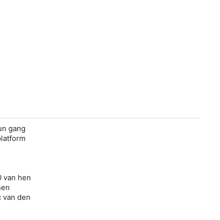
hun gang
platform
0 van hen
nen
c van den