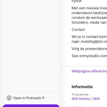
Fynch
Met een nieuwe inves
ondersteunt bedrijve
rondom de werkzaamh
Smulders
, mede-opr
Contact
Wil je in contact ko
naar: mobility@bnr.n
Volg de presentator
See omnystudio.com/l
Webpagina afleverin
Informatie
Programma
Open in Podcasts
BNR Mobility | BNR