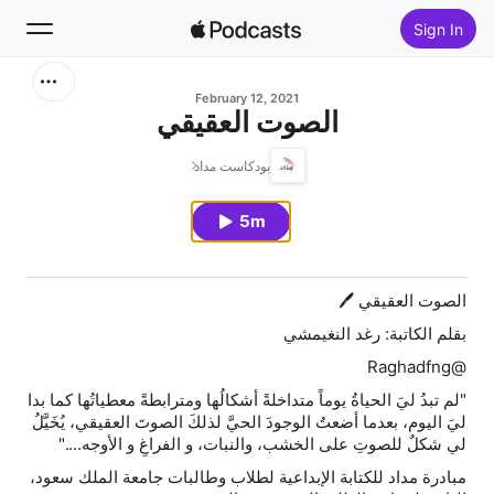
Sign In
Search
February 12, 2021
الصوت العقيقي
Home
بودكاست مداد
New
5m
Top Charts
الصوت العقيقي 🖊
بقلم الكاتبة: رغد النغيمشي
@Raghadfng
"لم تبدُ ليَ الحياةُ يوماً متداخلةً أشكالُها ومترابطةً معطياتُها كما بدا
ليَ اليوم، بعدما أضعتُ الوجودَ الحيَّ لذلكَ الصوتَ العقيقي، يُخَيَّلُ
لي شكلٌ للصوتِ على الخشب، والنبات، و الفراغِ و الأوجه...."
مبادرة مداد للكتابة الإبداعية لطلاب وطالبات جامعة الملك سعود،