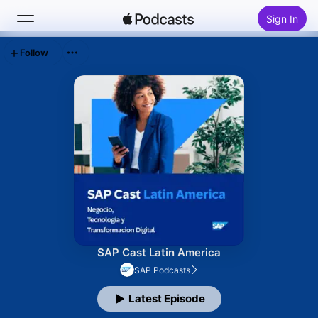
Sign In
Follow
Search
Home
New
Top Charts
SAP Cast Latin America
SAP Podcasts
Latest Episode