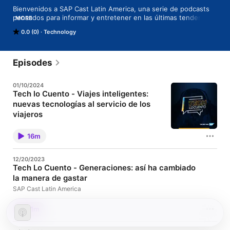
Bienvenidos a SAP Cast Latin America, una serie de podcasts 
pensados para informar y entretener en las últimas tendencias 
MORE
que están revolucionando los modelos de negocio. Le 
0.0 (0)
Technology
entregaremos historias, invitados especiales y expertos en 
tecnología quienes lo inspirarán a innovar. Escúchenos cuando 
lo desee, en el momento que mejor le acomode.
Episodes
01/10/2024
Tech lo Cuento - Viajes inteligentes:
nuevas tecnologías al servicio de los
viajeros
SAP Cast Latin America
16m
12/20/2023
Tech Lo Cuento - Generaciones: así ha cambiado
la manera de gastar
SAP Cast Latin America
11m