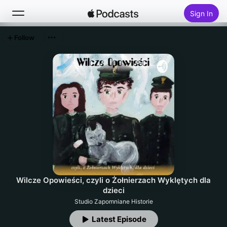
Sign In
Follow
Search
Home
New
Top Charts
Wilcze Opowieści, czyli o Żołnierzach Wyklętych dla
dzieci
Studio Zapomniane Historie
Latest Episode