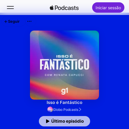
Iniciar sessão
Seguir
Buscar
Início
Novidades
Top charts
Isso é Fantástico
Globo Podcasts
Último episódio