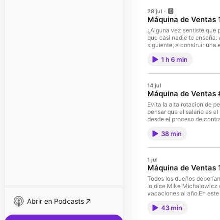
28 jul
Máquina de Ventas 1
¿Alguna vez sentiste que 
que casi nadie te enseña: 
siguiente, a construir una
arriba que se ve (el reloj,
1 h 6 min
qué gastamos con culpa (y
estásPor qué la meta de "
sientes que trabajas y trab
saber tu nivel de autonomí
14 jul
@autonomistas_ __________ 
Máquina de Ventas 
⁠⁠⁠⁠⁠⁠⁠⁠https://salesmastery.
Evita la alta rotacion de 
pensar que el salario es e
desde el proceso de contra
los valores de empresa.En 
38 min
validar que los nuevos mie
en principios compartidos 
comercial : 👉 ⁠⁠⁠⁠⁠⁠⁠⁠https
1 jul
Máquina de Ventas 1
Todos los dueños deberían
lo dice Mike Michalowicz 
vacaciones al año.En este 
Abrir en Podcasts
Dan ni yo estuvimos prese
43 min
delegar en tu negocio, de 
que ya sabemos qué vamos 