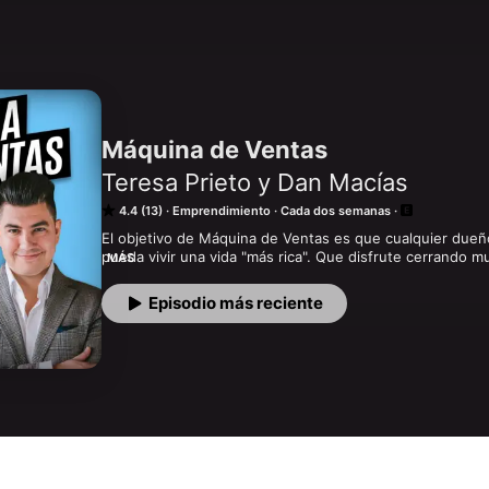
Máquina de Ventas
Teresa Prieto y Dan Macías
4.4 (13)
Emprendimiento
Cada dos semanas
El objetivo de Máquina de Ventas es que cualquier due
pueda vivir una vida "más rica". Que disfrute cerrando 
MÁS
tiempo.

Episodio más reciente
Te traeremos conversaciones, historias y casos de éxitos
vendedor con éxito financiero y personal.

Queremos que en cada episodio te lleves herramientas q
Encuentra herramientas, cursos, regalos y todo sobre M
escúchanos en tus plataformas favoritas.

🌐 MÁQUINADEVENTAS.IO