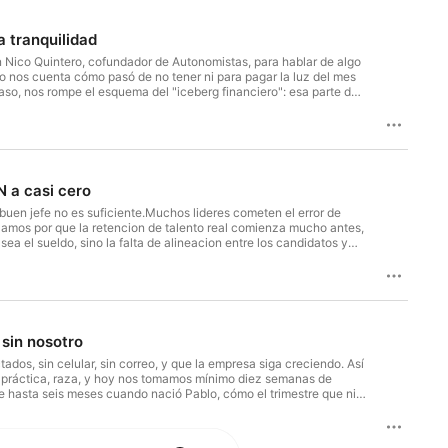
 tranquilidad
 Nico Quintero, cofundador de Autonomistas, para hablar de algo
co nos cuenta cómo pasó de no tener ni para pagar la luz del mes
aso, nos rompe el esquema del "iceberg financiero": esa parte de
realmente te da libertad para tomar decisiones. Hablamos de: Por
 nadie separaCuánto ahorrar según en qué momento de la vida
mínimo — y por qué el segundo importa más de lo que creesSi
tas tienen un regalo para la raza: una calculadora gratuita para
a Nico:📌 LinkedIn: Nicolás Quintero📌 Instagram / TikTok:
proceso comercial : 👉
 a casi cero
 buen jefe no es suficiente.Muchos lideres cometen el error de
izamos por que la retencion de talento real comienza mucho antes,
ea el sueldo, sino la falta de alineacion entre los candidatos y
cir la rotacion de personal de manera efectiva. Entenderas como
mas solido y duradero. Aplicar una contratacion efectiva basada
aridad y te llevamos de la mano para diagnosticar tu proceso
sin nosotro
s, sin celular, sin correo, y que la empresa siga creciendo. Así
 práctica, raza, y hoy nos tomamos mínimo diez semanas de
e hasta seis meses cuando nació Pablo, cómo el trimestre que ni
 mucho más valiente que aguantar. Hablamos de cómo aprender a
rlo bien, y de cómo agendamos el descanso con tanta anticipación
ede funcionar sin ti, que cada vez que te desconectas algo se