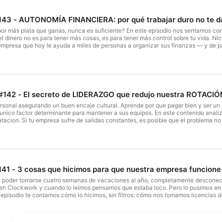
43 - AUTONOMÍA FINANCIERA: por qué trabajar duro no te da
por más plata que ganas, nunca es suficiente? En este episodio nos sentamos con
el dinero no es para tener más cosas, es para tener más control sobre tu vida. Ni
 empresa que hoy le ayuda a miles de personas a organizar sus finanzas — y de p
 el carro, la ropa) versus la parte de abajo que nadie muestra pero que es la que 
 cómo dejar de hacerlo)El "fondo money": el presupuesto para tu bienestar que
cuánto es suficiente" nunca debería correrseLa diferencia entre tu máximo y tu 
ajas y la tranquilidad nunca llega, este episodio es para vos. 🎁 Nico y Autonomis
a financiera hoy. La encuentras en la descripción / link en el episodio. Sígueme 
📲 Agenda tu llamada de claridad y te llevamos de la mano para diagnosticar tu 
#142 - El secreto de LIDERAZGO que redujo nuestra ROTACIÓN
sandlerdanmacias.com/vsl-mdv⁠
personal asegurando un buen encaje cultural. Aprende por que pagar bien y ser un
l unico factor determinante para mantener a sus equipos. En este contenido anal
tacion. Si tu empresa sufre de salidas constantes, es posible que el problema no s
este episodio explicamos paso a paso como evaluar el encaje cultural para redu
mbros del equipo compartan la vision de tu organizacion, logrando un ambiente 
es la clave para construir equipos estables. _________ 📲 Agenda tu llamada de cl
://salesmastery.sandlerdanmacias.com/vsl-mdv⁠
41 - 3 cosas que hicimos para que nuestra empresa funcione 
 poder tomarse cuatro semanas de vacaciones al año, completamente desconectado
en Clockwork y cuando lo leímos pensamos que estaba loco. Pero lo pusimos en
episodio te contamos cómo lo hicimos, sin filtros: cómo nos tomamos licencias d
ntes terminó siendo el más exitoso de nuestra historia, y por qué descansar es
qué es un integrador empresarial y por qué solo el 2% de las personas puede se
a hacer casi todos los fines de semana del año.Si sientes que tu empresa no pu