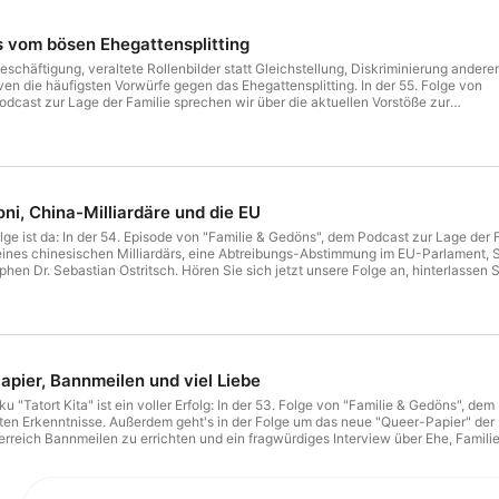
s vom bösen Ehegattensplitting
eschäftigung, veraltete Rollenbilder statt Gleichstellung, Diskriminierung anderer
ven die häufigsten Vorwürfe gegen das Ehegattensplitting. In der 55. Folge von
dcast zur Lage der Familie sprechen wir über die aktuellen Vorstöße zur
splitting und der kostenlosen Mitversicherung von Ehepartnern in der
cherung. Außerdem werfen wir einen kritischen Blick auf die angekündigte
eprägten Bundesprogramms „Demokratie leben!", berichten von einem kuriosen
ischen Kita und erklären, warum auf einmal doch wieder der Staat über den
eiden darf. Jetzt anhören, kommentieren und abonnieren! Teilen Sie außerdem
den und Bekannten im Netz!
ni, China-Milliardäre und die EU
ge ist da: In der 54. Episode von "Familie & Gedöns", dem Podcast zur Lage der 
eines chinesischen Milliardärs, eine Abtreibungs-Abstimmung im EU-Parlament, S
en Dr. Sebastian Ostritsch. Hören Sie sich jetzt unsere Folge an, hinterlassen Si
 neues Jahr!
apier, Bannmeilen und viel Liebe
"Tatort Kita" ist ein voller Erfolg: In der 53. Folge von "Familie & Gedöns", dem
ten Erkenntnisse. Außerdem geht's in der Folge um das neue "Queer-Papier" de
terreich Bannmeilen zu errichten und ein fragwürdiges Interview über Ehe, Famil
n im Netz teilen!