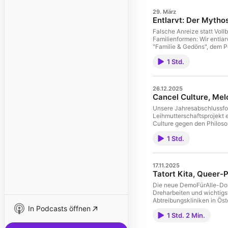
29. März
Entlarvt: Der Mytho
Falsche Anreize statt Vollb
Familienformen: Wir entlar
"Familie & Gedöns", dem Po
Abschaffung des Ehegatten
1 Std.
gesetzlichen Krankenversi
Überarbeitung des links g
Trans-Fall in einer kathol
Geschlechtseintrag entsch
26.12.2025
die Folge mit Ihren Freun
Cancel Culture, Melo
Unsere Jahresabschlussfol
Leihmutterschaftsprojekt 
Culture gegen den Philosoph
Weihnachten und ein gutes
1 Std.
17.11.2025
Tatort Kita, Queer-P
Die neue DemoFürAlle-Doku 
Dreharbeiten und wichtigs
Abtreibungskliniken in Ös
In Podcasts öffnen
natürlich mit allen Freunde
1 Std. 2 Min.