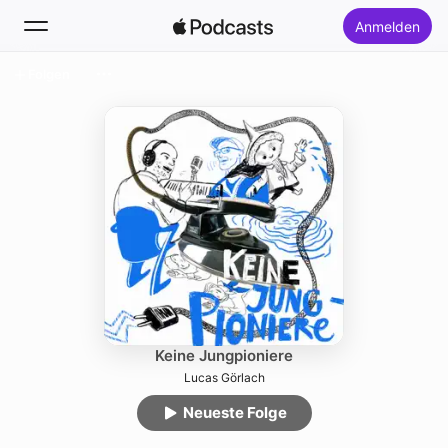
Anmelden
Folgen
Suchen
Startseite
Neu
Top-Charts
Keine Jungpioniere
Lucas Görlach
Neueste Folge