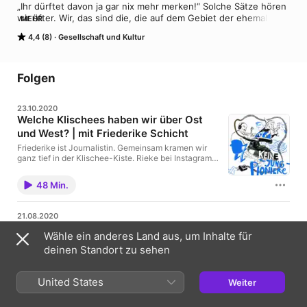
„Ihr dürftet davon ja gar nix mehr merken!“ Solche Sätze hören 
wir öfter. Wir, das sind die, die auf dem Gebiet der ehemaligen 
MEHR
DDR groß geworden sind und zur Generation „Nachwende #1“ 
4,4 (8)
Gesellschaft und Kultur
gehören. Dabei sind auch wir mit starken Ost-Einflüssen 
aufgewachsen, oder? Wir kennen noch die Halbleinen-
Geschirrtücher aus der Lausitz und die lauten W50 LKW, die 
Anfang der 1990er den Schnee geschoben haben. Wir kennen 
Folgen
aber auch die vielen Arbeitslosen und die verlassenen 
Industriegebäude. Auf der anderen Seite stehen schöne 
23.10.2020
Urlaube in Italien und Klassenfahrten nach England. Also: Best 
Welche Klischees haben wir über Ost
of both Worlds? Wie hat uns „der Osten“ geprägt?
und West? | mit Friederike Schicht
Friederike ist Journalistin. Gemeinsam kramen wir
ganz tief in der Klischee-Kiste. Rieke bei Instagram
Website des KOHL KIDS Podcast KOHL KIDS bei
Instagram Steffen Mau: Lütten Klein. Leben in der
48 Min.
ostdeutschen Transformationsgesellschaft.
21.08.2020
Wie funktioniert Politik im Osten auf
Wähle ein anderes Land aus, um Inhalte für
dem Land? | mit Patrick Beier
deinen Standort zu sehen
Patrick ist Politiker. Gemeinsam sprechen wir über
prägende Erfahrungen auf dem Land im Osten.
Website von Patrick Beier Website der Stadt
United States
Weiter
Meiningen Wikipedia: Meiningen Bundeszentrale für
37 Min.
Politische Bildung: Das Dorf