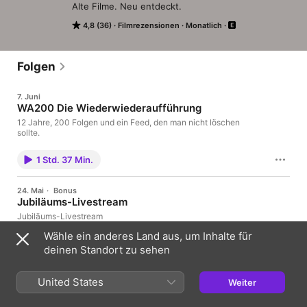
Alte Filme. Neu entdeckt.
4,8 (36)
Filmrezensionen
Monatlich
Folgen
7. Juni
WA200 Die Wiederwiederaufführung
12 Jahre, 200 Folgen und ein Feed, den man nicht löschen
sollte.
1 Std. 37 Min.
24. Mai
·
Bonus
Jubiläums-Livestream
Jubiläums-Livestream
Wähle ein anderes Land aus, um Inhalte für
2 Min.
deinen Standort zu sehen
17. Mai
United States
Weiter
Die Kraniche ziehen
UdSSR 1957, Regie: Michail Kalatosow, mit Tatjana Samoilowa