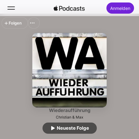
Anmelden
Folgen
Suchen
Startseite
Neu
Top-Charts
Wiederaufführung
Christian & Max
Neueste Folge