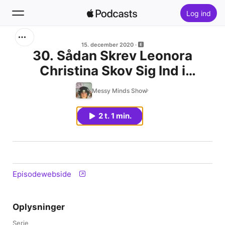
Log ind
Søg
15. december 2020
30. Sådan Skrev Leonora
Christina Skov Sig Ind i
Hjem
Danskernes Hjerter - En Ærlig,
Messy Minds Show
Nyt
Rørende og Inspirerende
Fortælling
2 t. 1 min.
Hitlister
Episodewebside
Oplysninger
Serie