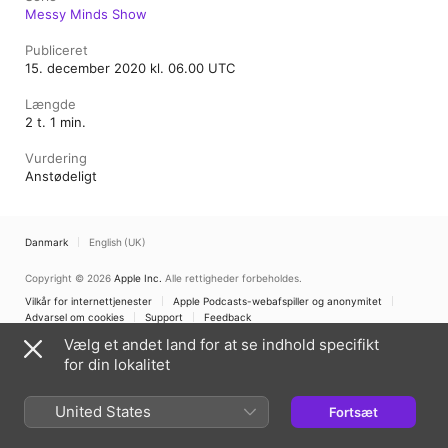
Messy Minds Show
Publiceret
15. december 2020 kl. 06.00 UTC
Længde
2 t. 1 min.
Vurdering
Anstødeligt
Danmark
English (UK)
Copyright © 2026
Apple Inc.
Alle rettigheder forbeholdes.
Vilkår for internettjenester
Apple Podcasts-webafspiller og anonymitet
Advarsel om cookies
Support
Feedback
Vælg et andet land for at se indhold specifikt
for din lokalitet
United States
Fortsæt