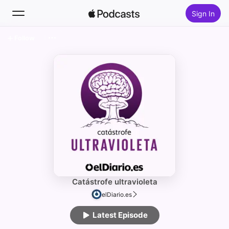
Sign In
Follow
Search
Home
New
Top Charts
Catástrofe ultravioleta
elDiario.es
Latest Episode