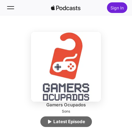
Sign In
Follow
Search
Home
New
Top Charts
Gamers Ocupados
Sons
Latest Episode