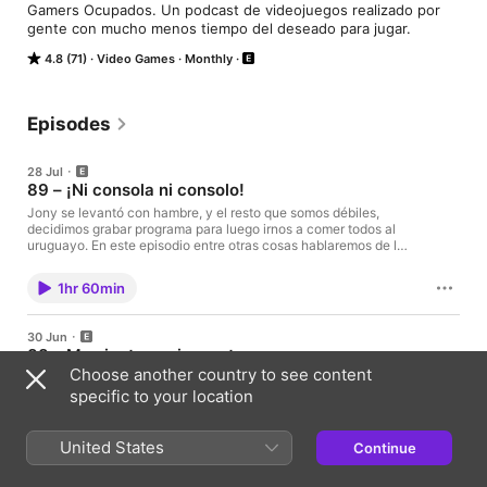
Gamers Ocupados. Un podcast de videojuegos realizado por 
gente con mucho menos tiempo del deseado para jugar.
4.8 (71)
Video Games
Monthly
Episodes
28 Jul
89 – ¡Ni consola ni consolo!
Jony se levantó con hambre, y el resto que somos débiles,
decidimos grabar programa para luego irnos a comer todos al
uruguayo. En este episodio entre otras cosas hablaremos de la
Steam Machine, de la decisión de Sony de abandonar los
juegos en discos físicos, de Xbox probando cosas y de los
1hr 60min
últimos juegos que […] The post 89 – ¡Ni consola ni consolo! first
appeared on Sons Podcasts.
30 Jun
88 – Me siento a mirar patos
Choose another country to see content
Nueva edición del Gamers Ocupados. A continuación tenéis
todos los temas tratados y los juegos jugados estos días.
specific to your location
Capítulos del episodio: 00:00 Presentación 02:20 Steam
Machine 22:02 El GTA sale caro y la caja viene llena de los
sueños rotos de los coleccionistas 38:36 No ha salido PC
United States
Continue
2h 5m
Futbol 8, pero… 48:40 Stop Killing Games […] The post 88 – Me
siento a mirar patos first appeared on Sons Podcasts.