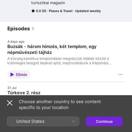
turisztikai magazin
0.0 (0)
Places & Travel
Updated weekly
Episodes
4 days ago
Buzsák - három hímzés, két templom, egy
népművészeti tájház
A község katolikus templomában megnézzük többek között a
különleges faragott bejárati ajtót, majd kisétálunk a Kápolnási
dőlőben álló, XIII. századi alapokra épített Fehér Mária
kápolnához. A népművészeti tájház udvarán beszélgetünk a
55min
hímző asszonyokkal, akik ma is készítik a rátétes, a
boszorkányos és a vézás buzsáki hímzéseket. Műsorunkat, a
faluház kiállító tereiben zárjuk majd. | turisztikai magazin |
31 Jul
Szerkesztő: Szentirmai Ágnes
Túrkeve 2. rész
Hétfői Messzelátónkban Túrkeve látnivalóival ismerkedtünk.
Choose another country to see content
Mivel a Jász-Nagykun-Szolnok vármegyei város számos
specific to your location
turisztikai vonzerővel bír, mára is tartogatunk néhányat
közülük. Ilyen az idén 75 éves Finta Múzeum, és az időszaki
tárlatoknak helyet adó Vadász Pál kiállító terem. Szó lesz a
56min
United States
Kunhímzésről és a népi díszítőművészeti szakkör
Continue
tevékenységéről. Műsorunkat a település 48-as emlék
parkjában zárjuk. | turisztikai magazin | Szerkesztő: Szentirmai