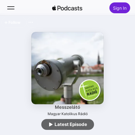
Sign In
Follow
Search
Home
New
Top Charts
Messzelátó
Magyar Katolikus Rádió
Latest Episode