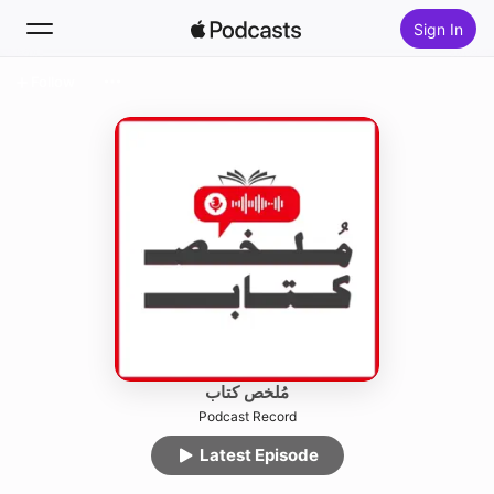
Sign In
Follow
Search
Home
New
Top Charts
مُلخص كتاب
Podcast Record
Latest Episode