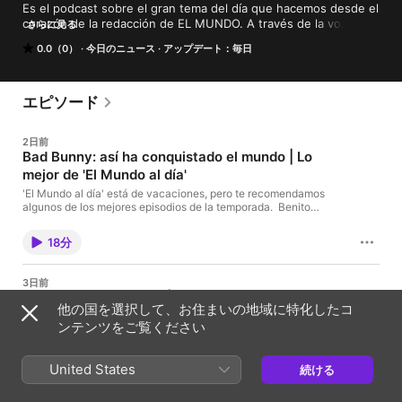
Es el podcast sobre el gran tema del día que hacemos desde el 
corazón de la redacción de EL MUNDO. A través de la voz de 
さらに見る
nuestros periodistas, te contamos lo que tienes que saber 
0.0（0）
今日のニュース
アップデート：毎日
acerca de los asuntos que marcan la actualidad: antecedentes, 
contexto, análisis, explicación... Con Javier Attard Hosted on 
Acast. See acast.com/privacy for more information.
エピソード
2日前
Bad Bunny: así ha conquistado el mundo | Lo
mejor de 'El Mundo al día'
'El Mundo al día' está de vacaciones, pero te recomendamos
algunos de los mejores episodios de la temporada. Benito
Antonio Martínez Ocasio. Un chaval de Puerto Rico, convertido
en una de las mayores estrellas del pop mundial. Un fenómeno
18分
cultural, nacido del trap y el reguetón. Capaz de actuar en el
descanso de la Super Bowl, de ganar el Grammy al mejor álbum
del año, de reventar las listas de escuchas y de llenar estadios
3日前
sin parar. Y todo eso, en español. Analizamos el fenómeno Bad
La trama de Zapatero | Lo mejor de 'El Mundo al
Bunny con Pablo Gil, jefe de Cultura y crítico musical de EL
他の国を選択して、お住まいの地域に特化したコ
día'
MUNDO Hosted on Acast. See acast.com/privacy for more
ンテンツをご覧ください
information.
'El Mundo al día' está de vacaciones, pero te recomendamos
algunos de los mejores episodios de la temporada. El escándalo
Zapatero avanza, pero tiene muchas aristas. El origen está en
United States
続ける
Venezuela: blanqueo, rescate de Plus Ultra, tráfico de
16分
influencias… Le hacen ser el primer presidente del Gobierno
imputado por graves delitos de corrupción. Pero la cosa no se