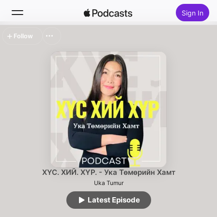
Sign In
Follow
Search
Home
New
Top Charts
ХҮС. ХИЙ. ХҮР. - Ука Төмөрийн Хамт
Uka Tumur
Latest Episode