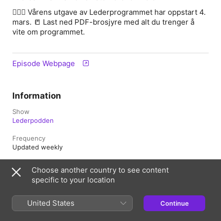
🙋🏻‍♂️ Vårens utgave av Lederprogrammet har oppstart 4.
mars. 📒 Last ned PDF-brosjyre med alt du trenger å
vite om programmet.
Episode Webpage
Information
Show
Lederpodden
Frequency
Updated weekly
Published
Choose another country to see content
7 November 2024 at 22:15 UTC
specific to your location
Length
39 min
United States
Continue
Season