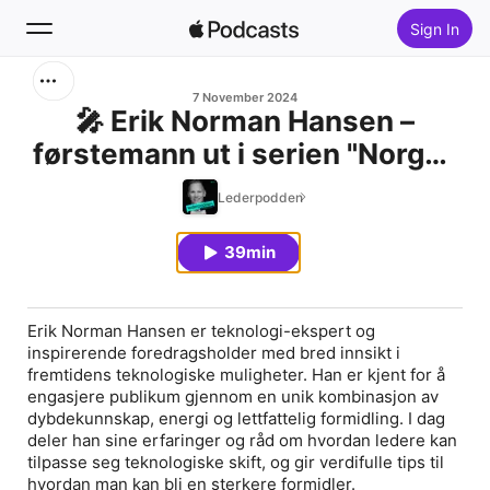
Sign In
Search
7 November 2024
🎤 Erik Norman Hansen –
førstemann ut i serien "Norges
Home
beste foredragsholdere?"
Lederpodden
New
39min
Top Charts
Erik Norman Hansen er teknologi-ekspert og
inspirerende foredragsholder med bred innsikt i
fremtidens teknologiske muligheter. Han er kjent for å
engasjere publikum gjennom en unik kombinasjon av
dybdekunnskap, energi og lettfattelig formidling. I dag
deler han sine erfaringer og råd om hvordan ledere kan
tilpasse seg teknologiske skift, og gir verdifulle tips til
hvordan man kan bli en sterkere formidler.