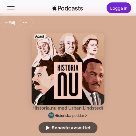
Logga in
Följ
Sök
Hem
Nytt
Topplistor
Historia.nu med Urban Lindstedt
Historiska poddar
Senaste avsnittet