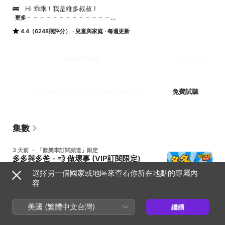
🚌   Hi 乖乖 ! 我是維多叔叔 !

－－－－－－－－－－－－－－－

更多
當句點成為逗點，結局是線索，

4.4（6248則評分）
兒童與家庭
每週更新
生活裡故事將無所不在。

－－－－－－－－－－－－－－－

故事廣播劇｜豐富音樂｜生動音效

▸▸ ​聲音不只好聽，還要有啟發性。

歡樂車訂閱頻道
檢視頻道
－－－－－－－－－－－－－－－

每月兩杯咖啡價格，100元提升小朋友的想像力！無價！最有畫面感
的PODCAST兒童節目！
：：：VIP 歡 樂 車 訂 閱 頻 道：：：

免費試聽
試聽期結束後，每月 $100.00 或每年 $990.00。
●—— 訂閱方案 ｜7天試聽

▸▸ 單月訂閱費用100元 

▸▸ 年度訂閱費元990元 

集數
▸▸ 每週多聽1則故事、1則笑話

●—— 訂閱平台

3 天前 ・ 「歡樂車訂閱頻道」限定
https://linktr.ee/unclevichappycar

多多與多爸 - 💨 做壞事 (VIP訂閱限定)
●—— 多多與多爸 ✕ 親子歡笑劇場 廣播劇 ╳ 親子放鬆
●—— 更新頻率 

選擇另一個國家或地區來查看你所在地點的專屬內
╳ 笑話連篇 ▷ 文案改寫與創作｜維多叔叔 ▷ 愛幻想的
① 黑皮加班車(格林童話) ▷ 長篇故事 ▷ ①➋③➍每週輪流更新
容
警察多爸與特立獨行的多多爆笑對話 ▷ 原創親子歡笑劇
（訂閱戶專享）

場 ✕ 幽默搞笑的日常生活 ●——​ 本集介紹 星期天中
➋ 台灣傳奇 ▷ 在地故事 ▷ ①➋③➍每週輪流更新（訂閱戶專享）

午，吃完飯，多多與多爸在客廳看綜藝節目，進廣告
2 分鐘
③ 日本奇譚 ▷ 世界故事 ▷ ①➋③➍每週輪流更新（訂閱戶專享）

美國 (繁體中文台灣)
時，多多從站起來伸個懶腰，結果突然..... ●——​ 配音
繼續
➍ 黑狗兄探長偵探實驗室 ▷ 偵探知識 ▷ ①➋③➍每週輪流更新
人員 多爸、多多 ▸▸ ​維多叔叔 ●—— 維多叔叔 ╳ 歡樂
（訂閱戶搶先聽）

車故事製造所 ✧ 第55屆廣播金鐘獎最佳兒童節目獎入圍