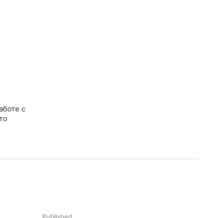
аботе с
то
Published