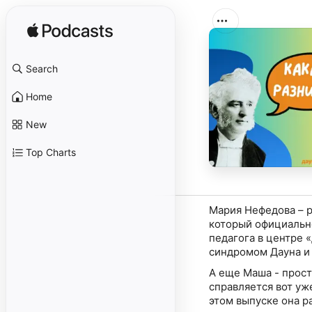
Search
Home
New
Top Charts
Мария Нефедова – р
который официально
педагога в центре 
А еще Маша - прост
справляется вот уж