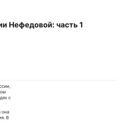
и Нефедовой: часть 1
ссии,
том
дях с
 она
я. В