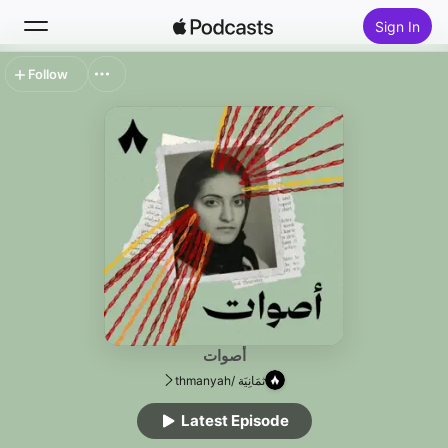
Sign In
Follow
Search
Home
New
Top Charts
أصوات
ثمَانِيَة /thmanyah
Latest Episode