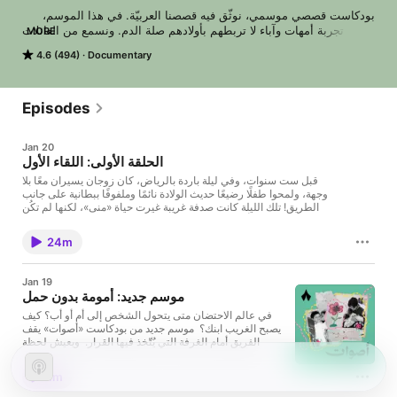
بودكاست قصصي موسمي، نوثّق فيه قصصنا العربيّة. في هذا الموسم، 
MORE
عن كواليس الاحتضان والتغيّرات الجذرية التي تتبعه.
4.6 (494)
Documentary
Episodes
Jan 20
الحلقة الأولى: اللقاء الأول
قبل ست سنوات، وفي ليلة باردة بالرياض، كان زوجان يسيران معًا بلا
وجهة، ولمحوا طفلًا رضيعًا حديث الولادة نائمًا وملفوفًا ببطانية على جانب
الطريق! تلك الليلة كانت صدفة غريبة غيرت حياة «منى»، لكنها لم تكُن
بداية قصتها، وكأنها قضت حياتها كاملة تستعد لتلك اللحظة. اسمع بقية
حلقات السلسلة على تطبيق راديو ثمانية.
24m
Jan 19
موسم جديد: أمومة بدون حمل
في عالم الاحتضان متى يتحول الشخص إلى أم أو أب؟ كيف
يصبح الغريب ابنك؟ موسم جديد من بودكاست «أصوات» يقف
الفريق أمام الغرفة التي يُتّخذ فيها القرار. ويعيش لحظة
مصيرية مع ثلاث عائلات وصلت إلى اللجنة النهائية للاحتضان،
نكتشف القصص التي لا تُحكى عن البدايات، والمخاوف
1m
والشك. إلى اللحظة التي يهابها الوالدان من البداية: انكشاف
الحقيقة. اسمع الموسم الجديد من بودكاست أصوات، على