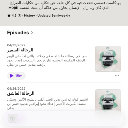
بودكاست قصصي نتحدث فيه في كل حلقة عن حكاية من حكايات الصراع 
الأزلي، الذي كان وما زال  الإنسان يحاول من خلاله أن يثبت لنفسه, أن 
MORE
4.3 (7)
History
Updated Semiweekly
تقديم: حسن بن بطي
Episodes
04/29/2022
الرحالة السفير
سرد في رسالته ما شاهده في رحلاته، والتي تُعَدُّ حتى اليوم
الوثيقة المكتوبة الوحيدة لتاريخ بعض الشعوب إعداد: نجود
إبراهيم تقديم: حسن بن بطي
15m
04/26/2022
الرحالة العاشق
اشتهر قوله إنه يَدين بدين الحب..لُقّب بالشيخ الأكبر..وسمّى
نفسه الكبريت الأحمر. إعداد: نجود إبراهيم تقديم: حسن بن
بطي
10m