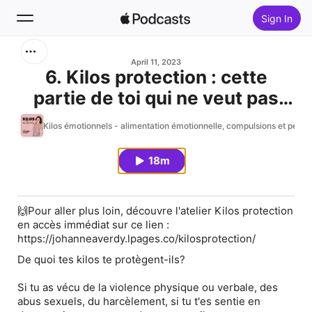
Sign In
Search
April 11, 2023
6. Kilos protection : cette
partie de toi qui ne veut pas
Home
maigrir
Kilos émotionnels - alimentation émotionnelle, compulsions et perte
New
18m
Top Charts
🙌Pour aller plus loin, découvre l'atelier Kilos protection
en accès immédiat sur ce lien :
https://johanneaverdy.lpages.co/kilosprotection/
De quoi tes kilos te protègent-ils?
Si tu as vécu de la violence physique ou verbale, des
abus sexuels, du harcèlement, si tu t'es sentie en