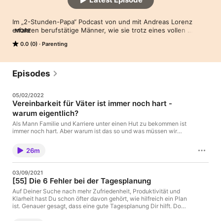
Im „2-Stunden-Papa“ Podcast von und mit Andreas Lorenz 
erfahren berufstätige Männer, wie sie trotz eines vollen 
MORE
Terminplans gute Väter sein können. Du bekommst praktische 
0.0 (0)
Parenting
Tipps, Tricks und Strategien wie Du Deine Familienzeit 
maximierst und das Beste daraus machst. Der 2-Stunden-Papa 
Podcast wird präsentiert von www.papa-online.com. 
Episodes
05/02/2022
Vereinbarkeit für Väter ist immer noch hart -
warum eigentlich?
Als Mann Familie und Karriere unter einen Hut zu bekommen ist
immer noch hart. Aber warum ist das so und was müssen wir
tun, damit sich das endlich ändert? Darum geht es in dieser
Folge des Podcasts. Um das Thema kümmere ich mich dieses
26m
Mal nicht alleine. Meine Gäste sind: Fabian Soethof Er ist selbst
Papa, bloggt auf newkidandtheblog.de über Väter und
Vereinbarkeit und hat gerade ein Buch veröffentlicht. Es heißt
03/09/2021
“Väter können das auch” und trägt den vielversprechenden
[55] Die 6 Fehler bei der Tagesplanung
Untertitel: Es ist Zeit, Familie endlich gleichberechtigt zu leben.
Gabriel Rath Ich bin Gabriel, Rostocker Jung`, verheirateter
Auf Deiner Suche nach mehr Zufriedenheit, Produktivität und
Vater von 3 kleinen Töchtern und kreativer Kopf mit einer
Klarheit hast Du schon öfter davon gehört, wie hilfreich ein Plan
Vorliebe für Digitale Kommunikation und New Work. Seit 2018
ist. Genauer gesagt, dass eine gute Tagesplanung Dir hilft. Doch
mache ich den Podcast "New Work Chat". In meinem Blog
bisher hat es für Dich nie funktioniert. Dann ist dieser Podcast
schreibe ich über mein Leben zwischen Kinderzimmer und
genau das richtige für Dich. Denn, weil eine Tagesplanung so