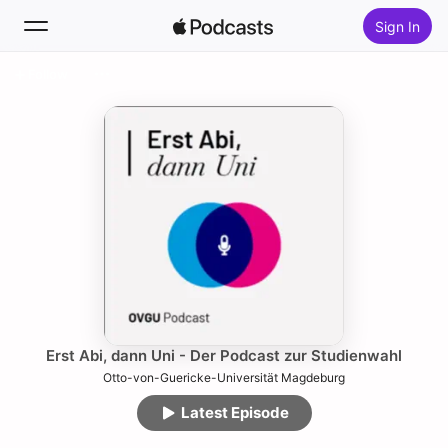
Sign In
Follow
Search
Home
New
Top Charts
Erst Abi, dann Uni - Der Podcast zur Studienwahl
Otto-von-Guericke-Universität Magdeburg
Latest Episode