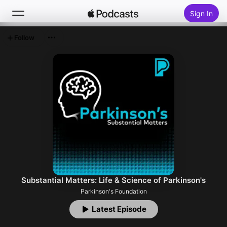
Sign In
Follow
Search
Home
New
Top Charts
Substantial Matters: Life & Science of Parkinson's
Parkinson's Foundation
Latest Episode