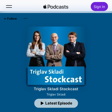
Sign In
Follow
Search
Home
New
Top Charts
Triglav Skladi Stockcast
Triglav Skladi
Latest Episode