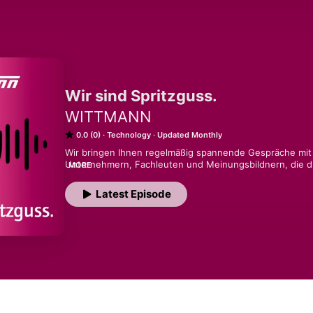
Wir sind Spritzguss.
WITTMANN
0.0 (0)
Technology
Updated Monthly
Wir bringen Ihnen regelmäßig spannende Gespräche mit
Unternehmern, Fachleuten und Meinungsbildnern, die die
MORE
wo sie Herausforderungen und Chancen in der Kunststof
über neueste Technologien, Trends und Entwicklungen a
Latest Episode
Abonnieren Sie noch heute unseren Podcast und verpass
"Wir sind Spritzguss." – dem Podcast von WITTMANN, de