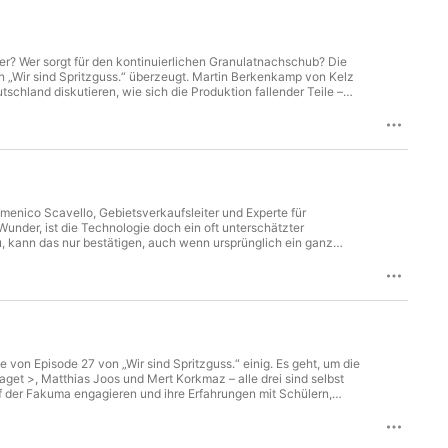
r? Wer sorgt für den kontinuierlichen Granulatnachschub? Die
n „Wir sind Spritzguss.“ überzeugt. Martin Berkenkamp von Kelz
and diskutieren, wie sich die Produktion fallender Teile –
ehmen haben sie sich zusammengeschlossen, denn wirtschaftlich
ie groß das
2026 am 24. September in Lengenwang. Weitere Infos und
menico Scavello, Gebietsverkaufsleiter und Experte für
under, ist die Technologie doch ein oft unterschätzter
 kann das nur bestätigen, auch wenn ursprünglich ein ganz
e resultierende hohe Oberflächengüte der Spritzgießteile.
en der Gasinnendrucktechnologie aus – und vor allem über ihre
aden zum Expert Day von WITTMANN am 10. September 2026 in
gie als auch das physikalische Schäumen.
e von Episode 27 von „Wir sind Spritzguss.“ einig. Es geht, um die
get >, Matthias Joos und Mert Korkmaz – alle drei sind selbst
 der Fakuma engagieren und ihre Erfahrungen mit Schülern,
t nicht. Unter anderem deshalb, weil nur Kunststoffe es möglich
d energieeffizient verarbeiten lässt.