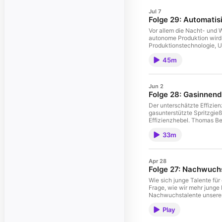
Jul 7
Folge 29: Automatisi
Vor allem die Nacht- und 
autonome Produktion wird 
Produktionstechnologie, 
zum Beispiel in der Elektr
45m
bedeutet vor allem eines: den Prozess
Sparpotenzial ist. Live z
Registrierung über: info@
Jun 2
Folge 28: Gasinnen
Der unterschätzte Effizie
gasunterstützte Spritzgieß
Effizienzhebel. Thomas Be
anderer Grund zum Einsatz
33m
Domenico Scavello und Th
Erfahrungen aus der Sprit
Meinerzhagen. Dort geht e
Apr 28
Folge 27: Nachwuch
Wie sich junge Talente für
Frage, wie wir mehr junge
Nachwuchstalente unserer 
Auszubildenden, Studenten 
Play
machen, die Eigenschaften