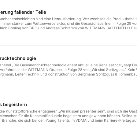
erung fallender Teile
Wochenendschichten sind eine Herausforderung. Wer wechselt die Produktbehälte
immer stärker zum Wettbewerbsfaktor, sind die Gesprächspartner in Folge 29 vo
Ulrich Bohling von GPO und Andreas Schramm von WITTMANN BATTENFELD Deutschl
onikindustrie – wirtschaftlich automatisieren lässt. Mit weiteren Partneruntern
 von der Rohstoffversorgung bis zur Intralogistik ganzheitlich zu optimieren. Die Podcast-Episode macht deutlich, w
u erleben ist die autonome 24/7-Produktion auch beim Allgäuer Technologietag 
kelz-produktion.de
drucktechnologie
nzhebel „Die Gasinnendrucktechnologie erlebt aktuell eine Renaissance“, sagt Do
verfahren in der WITTMANN Gruppe, in Folge 28 von „Wir sind Spritzguss.“ Kein W
rgmann, Leiter Technik und Konstruktion von Bergmann Spritzguss & Formenbau,
 von Airmould, wie die Gasinnendrucktechnologie bei WITTMANN heißt, führte: Di
omas Bergmann tauschen sich im Podcast über die Herausforderungen und Chanc
zgießpraxis. Wer noch tiefer ins Thema einsteigen möchte, ist herzlich eingel
s um das gasunterstützte Spritzgießen – sowohl um die Gasinnendrucktechnolo
s begeistern
 die Kunststoffbranche engagieren „Wir müssen präsenter sein“, sind sich die Gäst
 Menschen für die Kunststoffindustrie begeistern und gewinnen können. Selina Ma
Branche, die sich bei den Young Talents im VDMA und beim Karriere-Freitag auf
und anderen Berufseinsteigern teilen. Sie wissen, eine Welt ohne Kunststoff geh
 genau auf den Einsatzzweck abzustimmen und sich das Material dabei einfach un